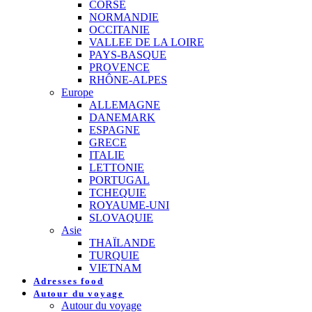
CORSE
NORMANDIE
OCCITANIE
VALLEE DE LA LOIRE
PAYS-BASQUE
PROVENCE
RHÔNE-ALPES
Europe
ALLEMAGNE
DANEMARK
ESPAGNE
GRECE
ITALIE
LETTONIE
PORTUGAL
TCHEQUIE
ROYAUME-UNI
SLOVAQUIE
Asie
THAÏLANDE
TURQUIE
VIETNAM
Adresses food
Autour du voyage
Autour du voyage