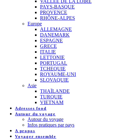
VALLEE DE LA LOIRE
PAYS-BASQUE
PROVENCE
RHÔNE-ALPES
Europe
ALLEMAGNE
DANEMARK
ESPAGNE
GRECE
ITALIE
LETTONIE
PORTUGAL
TCHEQUIE
ROYAUME-UNI
SLOVAQUIE
Asie
THAÏLANDE
TURQUIE
VIETNAM
Adresses food
Autour du voyage
Autour du voyage
Infos pratiques par pays
A propos
Voyager ensemble