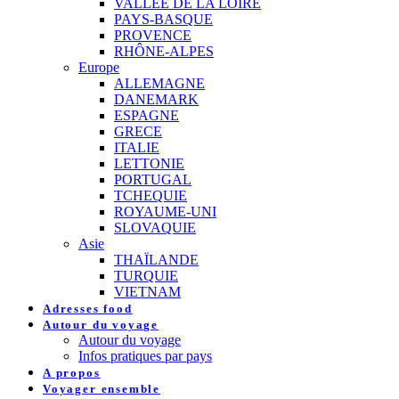
VALLEE DE LA LOIRE
PAYS-BASQUE
PROVENCE
RHÔNE-ALPES
Europe
ALLEMAGNE
DANEMARK
ESPAGNE
GRECE
ITALIE
LETTONIE
PORTUGAL
TCHEQUIE
ROYAUME-UNI
SLOVAQUIE
Asie
THAÏLANDE
TURQUIE
VIETNAM
Adresses food
Autour du voyage
Autour du voyage
Infos pratiques par pays
A propos
Voyager ensemble