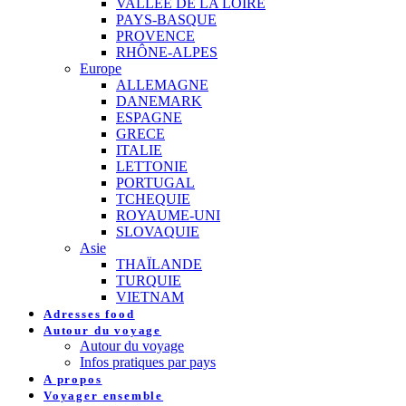
VALLEE DE LA LOIRE
PAYS-BASQUE
PROVENCE
RHÔNE-ALPES
Europe
ALLEMAGNE
DANEMARK
ESPAGNE
GRECE
ITALIE
LETTONIE
PORTUGAL
TCHEQUIE
ROYAUME-UNI
SLOVAQUIE
Asie
THAÏLANDE
TURQUIE
VIETNAM
Adresses food
Autour du voyage
Autour du voyage
Infos pratiques par pays
A propos
Voyager ensemble