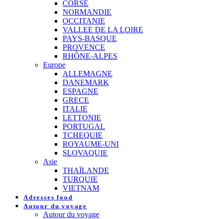
CORSE
NORMANDIE
OCCITANIE
VALLEE DE LA LOIRE
PAYS-BASQUE
PROVENCE
RHÔNE-ALPES
Europe
ALLEMAGNE
DANEMARK
ESPAGNE
GRECE
ITALIE
LETTONIE
PORTUGAL
TCHEQUIE
ROYAUME-UNI
SLOVAQUIE
Asie
THAÏLANDE
TURQUIE
VIETNAM
Adresses food
Autour du voyage
Autour du voyage