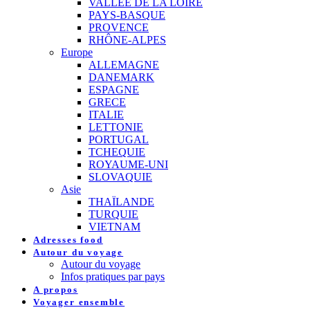
VALLEE DE LA LOIRE
PAYS-BASQUE
PROVENCE
RHÔNE-ALPES
Europe
ALLEMAGNE
DANEMARK
ESPAGNE
GRECE
ITALIE
LETTONIE
PORTUGAL
TCHEQUIE
ROYAUME-UNI
SLOVAQUIE
Asie
THAÏLANDE
TURQUIE
VIETNAM
Adresses food
Autour du voyage
Autour du voyage
Infos pratiques par pays
A propos
Voyager ensemble