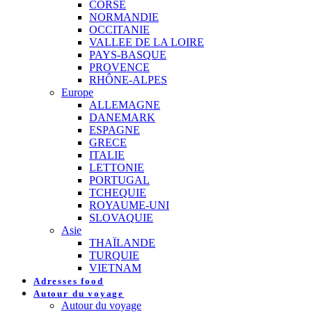
CORSE
NORMANDIE
OCCITANIE
VALLEE DE LA LOIRE
PAYS-BASQUE
PROVENCE
RHÔNE-ALPES
Europe
ALLEMAGNE
DANEMARK
ESPAGNE
GRECE
ITALIE
LETTONIE
PORTUGAL
TCHEQUIE
ROYAUME-UNI
SLOVAQUIE
Asie
THAÏLANDE
TURQUIE
VIETNAM
Adresses food
Autour du voyage
Autour du voyage