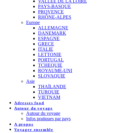
VALLEE DE LA LOIRE
PAYS-BASQUE
PROVENCE
RHÔNE-ALPES
Europe
ALLEMAGNE
DANEMARK
ESPAGNE
GRECE
ITALIE
LETTONIE
PORTUGAL
TCHEQUIE
ROYAUME-UNI
SLOVAQUIE
Asie
THAÏLANDE
TURQUIE
VIETNAM
Adresses food
Autour du voyage
Autour du voyage
Infos pratiques par pays
A propos
Voyager ensemble