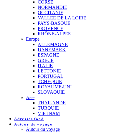
CORSE
NORMANDIE
OCCITANIE
VALLEE DE LA LOIRE
PAYS-BASQUE
PROVENCE
RHÔNE-ALPES
Europe
ALLEMAGNE
DANEMARK
ESPAGNE
GRECE
ITALIE
LETTONIE
PORTUGAL
TCHEQUIE
ROYAUME-UNI
SLOVAQUIE
Asie
THAÏLANDE
TURQUIE
VIETNAM
Adresses food
Autour du voyage
Autour du voyage