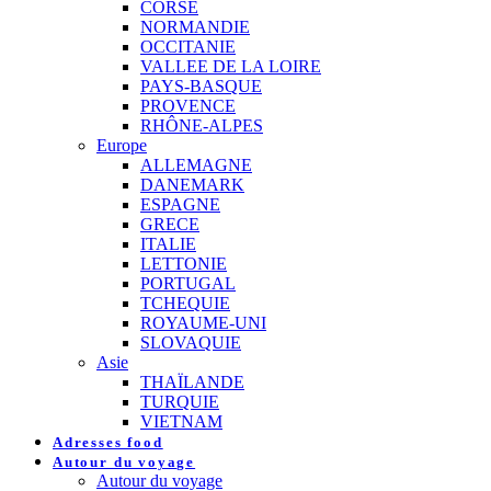
CORSE
NORMANDIE
OCCITANIE
VALLEE DE LA LOIRE
PAYS-BASQUE
PROVENCE
RHÔNE-ALPES
Europe
ALLEMAGNE
DANEMARK
ESPAGNE
GRECE
ITALIE
LETTONIE
PORTUGAL
TCHEQUIE
ROYAUME-UNI
SLOVAQUIE
Asie
THAÏLANDE
TURQUIE
VIETNAM
Adresses food
Autour du voyage
Autour du voyage