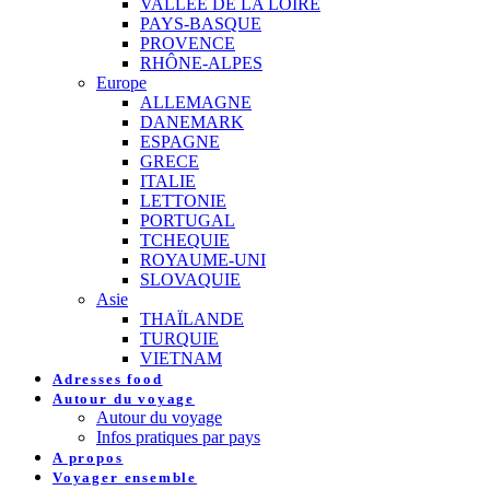
VALLEE DE LA LOIRE
PAYS-BASQUE
PROVENCE
RHÔNE-ALPES
Europe
ALLEMAGNE
DANEMARK
ESPAGNE
GRECE
ITALIE
LETTONIE
PORTUGAL
TCHEQUIE
ROYAUME-UNI
SLOVAQUIE
Asie
THAÏLANDE
TURQUIE
VIETNAM
Adresses food
Autour du voyage
Autour du voyage
Infos pratiques par pays
A propos
Voyager ensemble