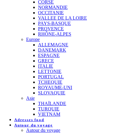
CORSE
NORMANDIE
OCCITANIE
VALLEE DE LA LOIRE
PAYS-BASQUE
PROVENCE
RHÔNE-ALPES
Europe
ALLEMAGNE
DANEMARK
ESPAGNE
GRECE
ITALIE
LETTONIE
PORTUGAL
TCHEQUIE
ROYAUME-UNI
SLOVAQUIE
Asie
THAÏLANDE
TURQUIE
VIETNAM
Adresses food
Autour du voyage
Autour du voyage