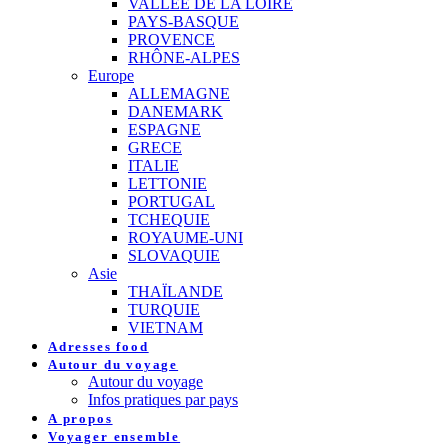
VALLEE DE LA LOIRE
PAYS-BASQUE
PROVENCE
RHÔNE-ALPES
Europe
ALLEMAGNE
DANEMARK
ESPAGNE
GRECE
ITALIE
LETTONIE
PORTUGAL
TCHEQUIE
ROYAUME-UNI
SLOVAQUIE
Asie
THAÏLANDE
TURQUIE
VIETNAM
Adresses food
Autour du voyage
Autour du voyage
Infos pratiques par pays
A propos
Voyager ensemble