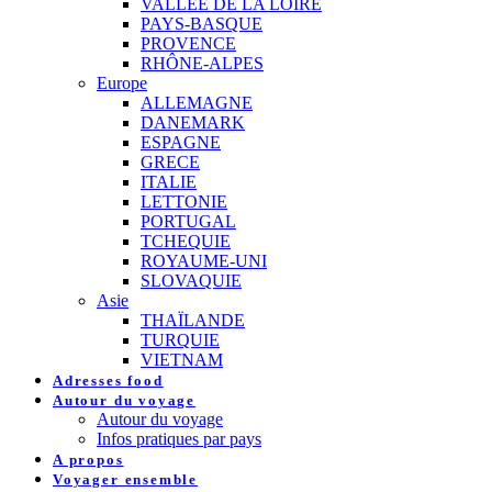
VALLEE DE LA LOIRE
PAYS-BASQUE
PROVENCE
RHÔNE-ALPES
Europe
ALLEMAGNE
DANEMARK
ESPAGNE
GRECE
ITALIE
LETTONIE
PORTUGAL
TCHEQUIE
ROYAUME-UNI
SLOVAQUIE
Asie
THAÏLANDE
TURQUIE
VIETNAM
Adresses food
Autour du voyage
Autour du voyage
Infos pratiques par pays
A propos
Voyager ensemble