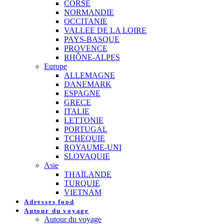
CORSE
NORMANDIE
OCCITANIE
VALLEE DE LA LOIRE
PAYS-BASQUE
PROVENCE
RHÔNE-ALPES
Europe
ALLEMAGNE
DANEMARK
ESPAGNE
GRECE
ITALIE
LETTONIE
PORTUGAL
TCHEQUIE
ROYAUME-UNI
SLOVAQUIE
Asie
THAÏLANDE
TURQUIE
VIETNAM
Adresses food
Autour du voyage
Autour du voyage