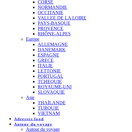
CORSE
NORMANDIE
OCCITANIE
VALLEE DE LA LOIRE
PAYS-BASQUE
PROVENCE
RHÔNE-ALPES
Europe
ALLEMAGNE
DANEMARK
ESPAGNE
GRECE
ITALIE
LETTONIE
PORTUGAL
TCHEQUIE
ROYAUME-UNI
SLOVAQUIE
Asie
THAÏLANDE
TURQUIE
VIETNAM
Adresses food
Autour du voyage
Autour du voyage