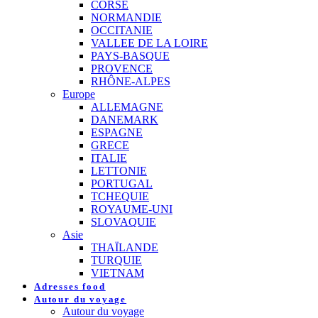
CORSE
NORMANDIE
OCCITANIE
VALLEE DE LA LOIRE
PAYS-BASQUE
PROVENCE
RHÔNE-ALPES
Europe
ALLEMAGNE
DANEMARK
ESPAGNE
GRECE
ITALIE
LETTONIE
PORTUGAL
TCHEQUIE
ROYAUME-UNI
SLOVAQUIE
Asie
THAÏLANDE
TURQUIE
VIETNAM
Adresses food
Autour du voyage
Autour du voyage