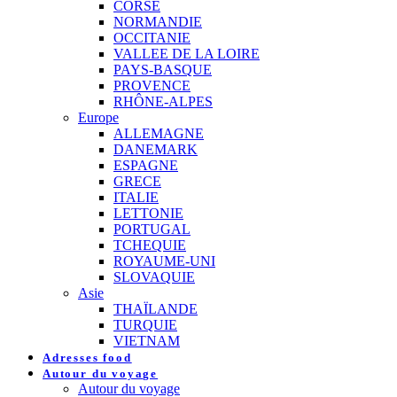
CORSE
NORMANDIE
OCCITANIE
VALLEE DE LA LOIRE
PAYS-BASQUE
PROVENCE
RHÔNE-ALPES
Europe
ALLEMAGNE
DANEMARK
ESPAGNE
GRECE
ITALIE
LETTONIE
PORTUGAL
TCHEQUIE
ROYAUME-UNI
SLOVAQUIE
Asie
THAÏLANDE
TURQUIE
VIETNAM
Adresses food
Autour du voyage
Autour du voyage