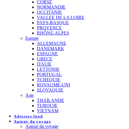
CORSE
NORMANDIE
OCCITANIE
VALLEE DE LA LOIRE
PAYS-BASQUE
PROVENCE
RHÔNE-ALPES
Europe
ALLEMAGNE
DANEMARK
ESPAGNE
GRECE
ITALIE
LETTONIE
PORTUGAL
TCHEQUIE
ROYAUME-UNI
SLOVAQUIE
Asie
THAÏLANDE
TURQUIE
VIETNAM
Adresses food
Autour du voyage
Autour du voyage