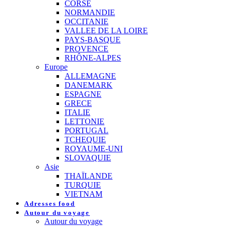
CORSE
NORMANDIE
OCCITANIE
VALLEE DE LA LOIRE
PAYS-BASQUE
PROVENCE
RHÔNE-ALPES
Europe
ALLEMAGNE
DANEMARK
ESPAGNE
GRECE
ITALIE
LETTONIE
PORTUGAL
TCHEQUIE
ROYAUME-UNI
SLOVAQUIE
Asie
THAÏLANDE
TURQUIE
VIETNAM
Adresses food
Autour du voyage
Autour du voyage