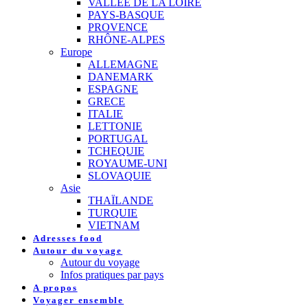
VALLEE DE LA LOIRE
PAYS-BASQUE
PROVENCE
RHÔNE-ALPES
Europe
ALLEMAGNE
DANEMARK
ESPAGNE
GRECE
ITALIE
LETTONIE
PORTUGAL
TCHEQUIE
ROYAUME-UNI
SLOVAQUIE
Asie
THAÏLANDE
TURQUIE
VIETNAM
Adresses food
Autour du voyage
Autour du voyage
Infos pratiques par pays
A propos
Voyager ensemble