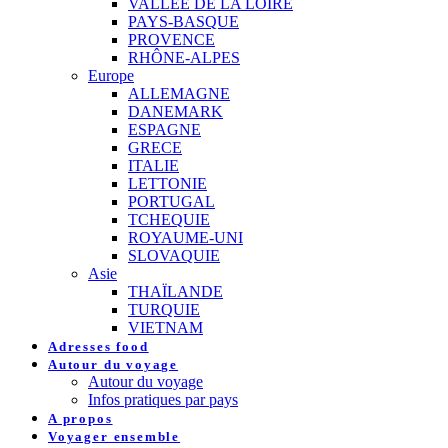
VALLEE DE LA LOIRE
PAYS-BASQUE
PROVENCE
RHÔNE-ALPES
Europe
ALLEMAGNE
DANEMARK
ESPAGNE
GRECE
ITALIE
LETTONIE
PORTUGAL
TCHEQUIE
ROYAUME-UNI
SLOVAQUIE
Asie
THAÏLANDE
TURQUIE
VIETNAM
Adresses food
Autour du voyage
Autour du voyage
Infos pratiques par pays
A propos
Voyager ensemble