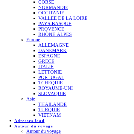
CORSE
NORMANDIE
OCCITANIE
VALLEE DE LA LOIRE
PAYS-BASQUE
PROVENCE
RHÔNE-ALPES
Europe
ALLEMAGNE
DANEMARK
ESPAGNE
GRECE
ITALIE
LETTONIE
PORTUGAL
TCHEQUIE
ROYAUME-UNI
SLOVAQUIE
Asie
THAÏLANDE
TURQUIE
VIETNAM
Adresses food
Autour du voyage
Autour du voyage