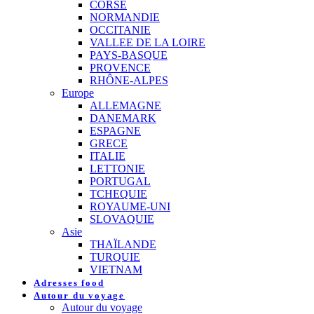
CORSE
NORMANDIE
OCCITANIE
VALLEE DE LA LOIRE
PAYS-BASQUE
PROVENCE
RHÔNE-ALPES
Europe
ALLEMAGNE
DANEMARK
ESPAGNE
GRECE
ITALIE
LETTONIE
PORTUGAL
TCHEQUIE
ROYAUME-UNI
SLOVAQUIE
Asie
THAÏLANDE
TURQUIE
VIETNAM
Adresses food
Autour du voyage
Autour du voyage