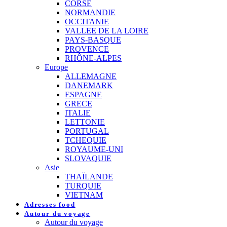
CORSE
NORMANDIE
OCCITANIE
VALLEE DE LA LOIRE
PAYS-BASQUE
PROVENCE
RHÔNE-ALPES
Europe
ALLEMAGNE
DANEMARK
ESPAGNE
GRECE
ITALIE
LETTONIE
PORTUGAL
TCHEQUIE
ROYAUME-UNI
SLOVAQUIE
Asie
THAÏLANDE
TURQUIE
VIETNAM
Adresses food
Autour du voyage
Autour du voyage