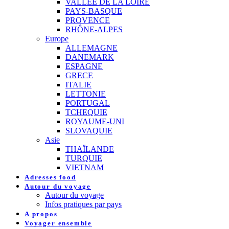
VALLEE DE LA LOIRE
PAYS-BASQUE
PROVENCE
RHÔNE-ALPES
Europe
ALLEMAGNE
DANEMARK
ESPAGNE
GRECE
ITALIE
LETTONIE
PORTUGAL
TCHEQUIE
ROYAUME-UNI
SLOVAQUIE
Asie
THAÏLANDE
TURQUIE
VIETNAM
Adresses food
Autour du voyage
Autour du voyage
Infos pratiques par pays
A propos
Voyager ensemble