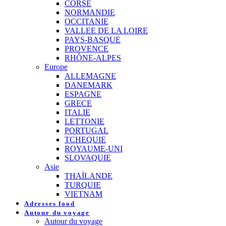
CORSE
NORMANDIE
OCCITANIE
VALLEE DE LA LOIRE
PAYS-BASQUE
PROVENCE
RHÔNE-ALPES
Europe
ALLEMAGNE
DANEMARK
ESPAGNE
GRECE
ITALIE
LETTONIE
PORTUGAL
TCHEQUIE
ROYAUME-UNI
SLOVAQUIE
Asie
THAÏLANDE
TURQUIE
VIETNAM
Adresses food
Autour du voyage
Autour du voyage