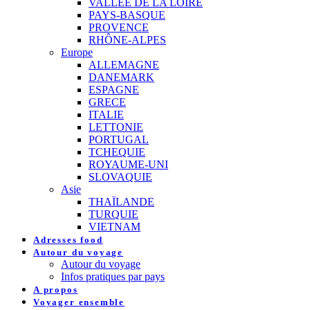
VALLEE DE LA LOIRE
PAYS-BASQUE
PROVENCE
RHÔNE-ALPES
Europe
ALLEMAGNE
DANEMARK
ESPAGNE
GRECE
ITALIE
LETTONIE
PORTUGAL
TCHEQUIE
ROYAUME-UNI
SLOVAQUIE
Asie
THAÏLANDE
TURQUIE
VIETNAM
Adresses food
Autour du voyage
Autour du voyage
Infos pratiques par pays
A propos
Voyager ensemble