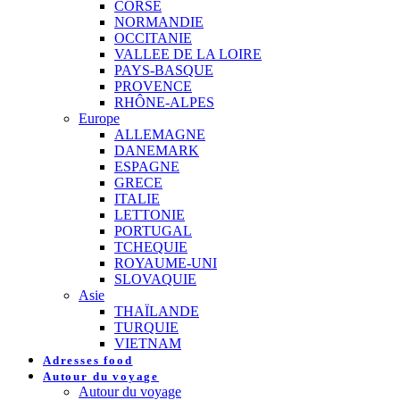
CORSE
NORMANDIE
OCCITANIE
VALLEE DE LA LOIRE
PAYS-BASQUE
PROVENCE
RHÔNE-ALPES
Europe
ALLEMAGNE
DANEMARK
ESPAGNE
GRECE
ITALIE
LETTONIE
PORTUGAL
TCHEQUIE
ROYAUME-UNI
SLOVAQUIE
Asie
THAÏLANDE
TURQUIE
VIETNAM
Adresses food
Autour du voyage
Autour du voyage