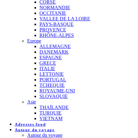
CORSE
NORMANDIE
OCCITANIE
VALLEE DE LA LOIRE
PAYS-BASQUE
PROVENCE
RHÔNE-ALPES
Europe
ALLEMAGNE
DANEMARK
ESPAGNE
GRECE
ITALIE
LETTONIE
PORTUGAL
TCHEQUIE
ROYAUME-UNI
SLOVAQUIE
Asie
THAÏLANDE
TURQUIE
VIETNAM
Adresses food
Autour du voyage
Autour du voyage