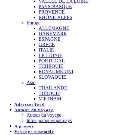
VALLEE DE LA LOIRE
PAYS-BASQUE
PROVENCE
RHÔNE-ALPES
Europe
ALLEMAGNE
DANEMARK
ESPAGNE
GRECE
ITALIE
LETTONIE
PORTUGAL
TCHEQUIE
ROYAUME-UNI
SLOVAQUIE
Asie
THAÏLANDE
TURQUIE
VIETNAM
Adresses food
Autour du voyage
Autour du voyage
Infos pratiques par pays
A propos
Voyager ensemble