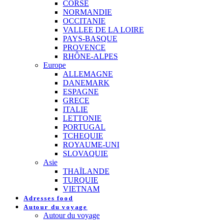
CORSE
NORMANDIE
OCCITANIE
VALLEE DE LA LOIRE
PAYS-BASQUE
PROVENCE
RHÔNE-ALPES
Europe
ALLEMAGNE
DANEMARK
ESPAGNE
GRECE
ITALIE
LETTONIE
PORTUGAL
TCHEQUIE
ROYAUME-UNI
SLOVAQUIE
Asie
THAÏLANDE
TURQUIE
VIETNAM
Adresses food
Autour du voyage
Autour du voyage