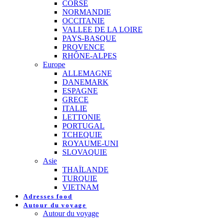
CORSE
NORMANDIE
OCCITANIE
VALLEE DE LA LOIRE
PAYS-BASQUE
PROVENCE
RHÔNE-ALPES
Europe
ALLEMAGNE
DANEMARK
ESPAGNE
GRECE
ITALIE
LETTONIE
PORTUGAL
TCHEQUIE
ROYAUME-UNI
SLOVAQUIE
Asie
THAÏLANDE
TURQUIE
VIETNAM
Adresses food
Autour du voyage
Autour du voyage