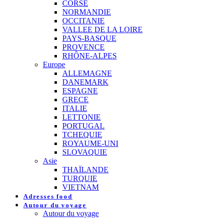
CORSE
NORMANDIE
OCCITANIE
VALLEE DE LA LOIRE
PAYS-BASQUE
PROVENCE
RHÔNE-ALPES
Europe
ALLEMAGNE
DANEMARK
ESPAGNE
GRECE
ITALIE
LETTONIE
PORTUGAL
TCHEQUIE
ROYAUME-UNI
SLOVAQUIE
Asie
THAÏLANDE
TURQUIE
VIETNAM
Adresses food
Autour du voyage
Autour du voyage