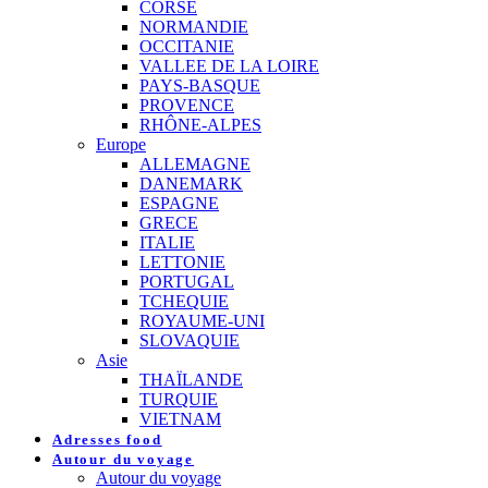
CORSE
NORMANDIE
OCCITANIE
VALLEE DE LA LOIRE
PAYS-BASQUE
PROVENCE
RHÔNE-ALPES
Europe
ALLEMAGNE
DANEMARK
ESPAGNE
GRECE
ITALIE
LETTONIE
PORTUGAL
TCHEQUIE
ROYAUME-UNI
SLOVAQUIE
Asie
THAÏLANDE
TURQUIE
VIETNAM
Adresses food
Autour du voyage
Autour du voyage