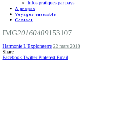
Infos pratiques par pays
A propos
Voyager ensemble
Contact
IMG
20160409
153107
Harmonie L'Exploraterre
22 mars 2018
Share
Facebook
Twitter
Pinterest
Email