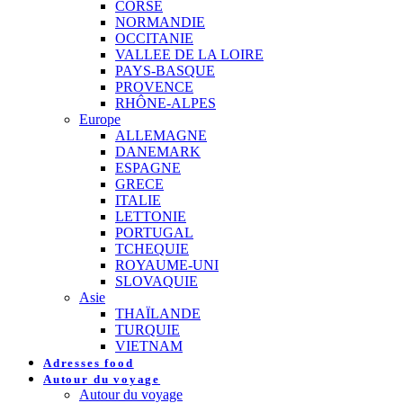
CORSE
NORMANDIE
OCCITANIE
VALLEE DE LA LOIRE
PAYS-BASQUE
PROVENCE
RHÔNE-ALPES
Europe
ALLEMAGNE
DANEMARK
ESPAGNE
GRECE
ITALIE
LETTONIE
PORTUGAL
TCHEQUIE
ROYAUME-UNI
SLOVAQUIE
Asie
THAÏLANDE
TURQUIE
VIETNAM
Adresses food
Autour du voyage
Autour du voyage