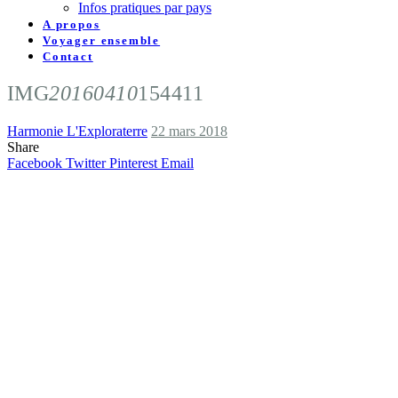
Infos pratiques par pays
A propos
Voyager ensemble
Contact
IMG
20160410
154411
Harmonie L'Exploraterre
22 mars 2018
Share
Facebook
Twitter
Pinterest
Email