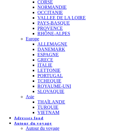
CORSE
NORMANDIE
OCCITANIE
VALLEE DE LA LOIRE
PAYS-BASQUE
PROVENCE
RHÔNE-ALPES
Europe
ALLEMAGNE
DANEMARK
ESPAGNE
GRECE
ITALIE
LETTONIE
PORTUGAL
TCHEQUIE
ROYAUME-UNI
SLOVAQUIE
Asie
THAÏLANDE
TURQUIE
VIETNAM
Adresses food
Autour du voyage
Autour du voyage