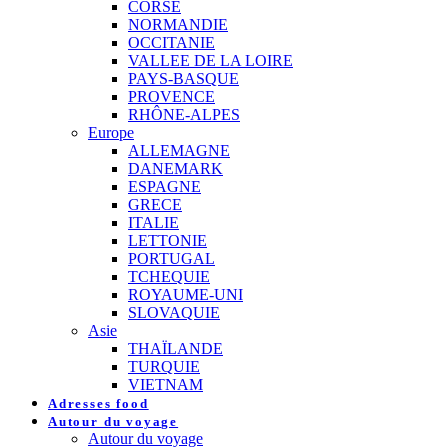
CORSE
NORMANDIE
OCCITANIE
VALLEE DE LA LOIRE
PAYS-BASQUE
PROVENCE
RHÔNE-ALPES
Europe
ALLEMAGNE
DANEMARK
ESPAGNE
GRECE
ITALIE
LETTONIE
PORTUGAL
TCHEQUIE
ROYAUME-UNI
SLOVAQUIE
Asie
THAÏLANDE
TURQUIE
VIETNAM
Adresses food
Autour du voyage
Autour du voyage