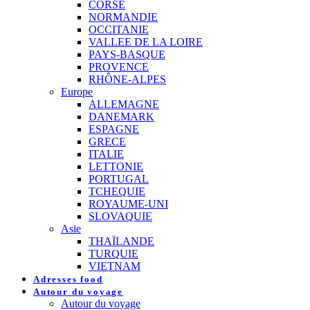
CORSE
NORMANDIE
OCCITANIE
VALLEE DE LA LOIRE
PAYS-BASQUE
PROVENCE
RHÔNE-ALPES
Europe
ALLEMAGNE
DANEMARK
ESPAGNE
GRECE
ITALIE
LETTONIE
PORTUGAL
TCHEQUIE
ROYAUME-UNI
SLOVAQUIE
Asie
THAÏLANDE
TURQUIE
VIETNAM
Adresses food
Autour du voyage
Autour du voyage