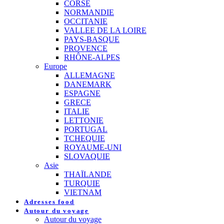
CORSE
NORMANDIE
OCCITANIE
VALLEE DE LA LOIRE
PAYS-BASQUE
PROVENCE
RHÔNE-ALPES
Europe
ALLEMAGNE
DANEMARK
ESPAGNE
GRECE
ITALIE
LETTONIE
PORTUGAL
TCHEQUIE
ROYAUME-UNI
SLOVAQUIE
Asie
THAÏLANDE
TURQUIE
VIETNAM
Adresses food
Autour du voyage
Autour du voyage