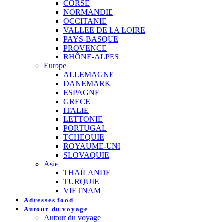
CORSE
NORMANDIE
OCCITANIE
VALLEE DE LA LOIRE
PAYS-BASQUE
PROVENCE
RHÔNE-ALPES
Europe
ALLEMAGNE
DANEMARK
ESPAGNE
GRECE
ITALIE
LETTONIE
PORTUGAL
TCHEQUIE
ROYAUME-UNI
SLOVAQUIE
Asie
THAÏLANDE
TURQUIE
VIETNAM
Adresses food
Autour du voyage
Autour du voyage