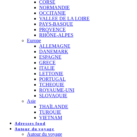
CORSE
NORMANDIE
OCCITANIE
VALLEE DE LA LOIRE
PAYS-BASQUE
PROVENCE
RHÔNE-ALPES
Europe
ALLEMAGNE
DANEMARK
ESPAGNE
GRECE
ITALIE
LETTONIE
PORTUGAL
TCHEQUIE
ROYAUME-UNI
SLOVAQUIE
Asie
THAÏLANDE
TURQUIE
VIETNAM
Adresses food
Autour du voyage
Autour du voyage