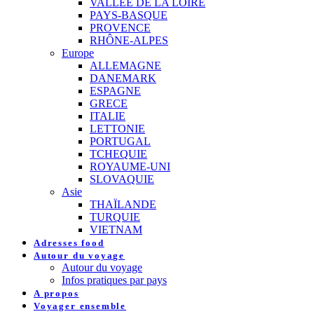
VALLEE DE LA LOIRE
PAYS-BASQUE
PROVENCE
RHÔNE-ALPES
Europe
ALLEMAGNE
DANEMARK
ESPAGNE
GRECE
ITALIE
LETTONIE
PORTUGAL
TCHEQUIE
ROYAUME-UNI
SLOVAQUIE
Asie
THAÏLANDE
TURQUIE
VIETNAM
Adresses food
Autour du voyage
Autour du voyage
Infos pratiques par pays
A propos
Voyager ensemble