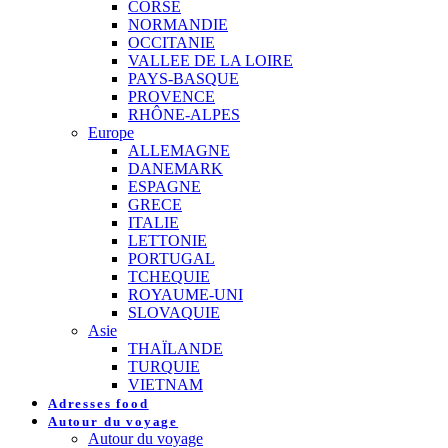
CORSE
NORMANDIE
OCCITANIE
VALLEE DE LA LOIRE
PAYS-BASQUE
PROVENCE
RHÔNE-ALPES
Europe
ALLEMAGNE
DANEMARK
ESPAGNE
GRECE
ITALIE
LETTONIE
PORTUGAL
TCHEQUIE
ROYAUME-UNI
SLOVAQUIE
Asie
THAÏLANDE
TURQUIE
VIETNAM
Adresses food
Autour du voyage
Autour du voyage