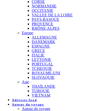
CORSE
NORMANDIE
OCCITANIE
VALLEE DE LA LOIRE
PAYS-BASQUE
PROVENCE
RHÔNE-ALPES
Europe
ALLEMAGNE
DANEMARK
ESPAGNE
GRECE
ITALIE
LETTONIE
PORTUGAL
TCHEQUIE
ROYAUME-UNI
SLOVAQUIE
Asie
THAÏLANDE
TURQUIE
VIETNAM
Adresses food
Autour du voyage
Autour du voyage