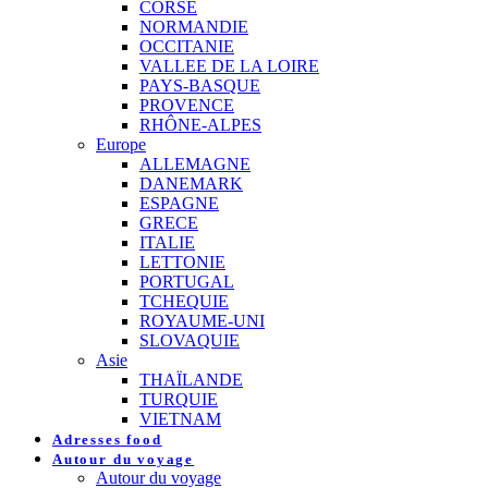
CORSE
NORMANDIE
OCCITANIE
VALLEE DE LA LOIRE
PAYS-BASQUE
PROVENCE
RHÔNE-ALPES
Europe
ALLEMAGNE
DANEMARK
ESPAGNE
GRECE
ITALIE
LETTONIE
PORTUGAL
TCHEQUIE
ROYAUME-UNI
SLOVAQUIE
Asie
THAÏLANDE
TURQUIE
VIETNAM
Adresses food
Autour du voyage
Autour du voyage