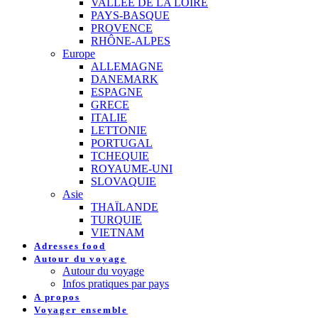
VALLEE DE LA LOIRE
PAYS-BASQUE
PROVENCE
RHÔNE-ALPES
Europe
ALLEMAGNE
DANEMARK
ESPAGNE
GRECE
ITALIE
LETTONIE
PORTUGAL
TCHEQUIE
ROYAUME-UNI
SLOVAQUIE
Asie
THAÏLANDE
TURQUIE
VIETNAM
Adresses food
Autour du voyage
Autour du voyage
Infos pratiques par pays
A propos
Voyager ensemble