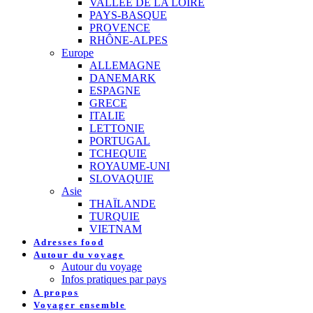
VALLEE DE LA LOIRE
PAYS-BASQUE
PROVENCE
RHÔNE-ALPES
Europe
ALLEMAGNE
DANEMARK
ESPAGNE
GRECE
ITALIE
LETTONIE
PORTUGAL
TCHEQUIE
ROYAUME-UNI
SLOVAQUIE
Asie
THAÏLANDE
TURQUIE
VIETNAM
Adresses food
Autour du voyage
Autour du voyage
Infos pratiques par pays
A propos
Voyager ensemble