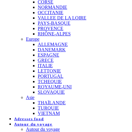
CORSE
NORMANDIE
OCCITANIE
VALLEE DE LA LOIRE
PAYS-BASQUE
PROVENCE
RHÔNE-ALPES
Europe
ALLEMAGNE
DANEMARK
ESPAGNE
GRECE
ITALIE
LETTONIE
PORTUGAL
TCHEQUIE
ROYAUME-UNI
SLOVAQUIE
Asie
THAÏLANDE
TURQUIE
VIETNAM
Adresses food
Autour du voyage
Autour du voyage