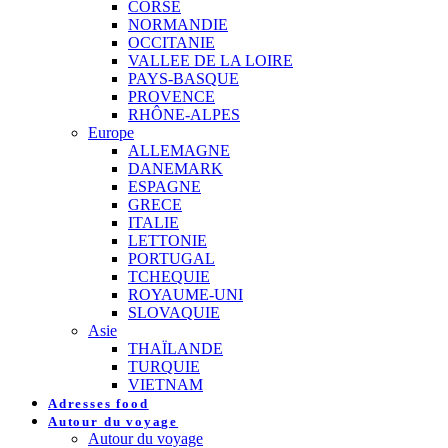
CORSE
NORMANDIE
OCCITANIE
VALLEE DE LA LOIRE
PAYS-BASQUE
PROVENCE
RHÔNE-ALPES
Europe
ALLEMAGNE
DANEMARK
ESPAGNE
GRECE
ITALIE
LETTONIE
PORTUGAL
TCHEQUIE
ROYAUME-UNI
SLOVAQUIE
Asie
THAÏLANDE
TURQUIE
VIETNAM
Adresses food
Autour du voyage
Autour du voyage